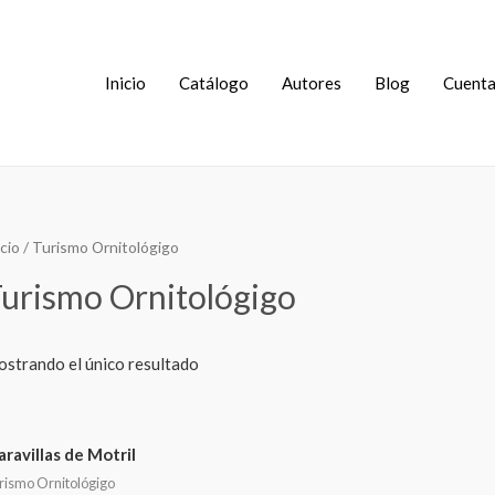
Inicio
Catálogo
Autores
Blog
Cuent
icio
/ Turismo Ornitológigo
urismo Ornitológigo
strando el único resultado
ravillas de Motril
rismo Ornitológigo