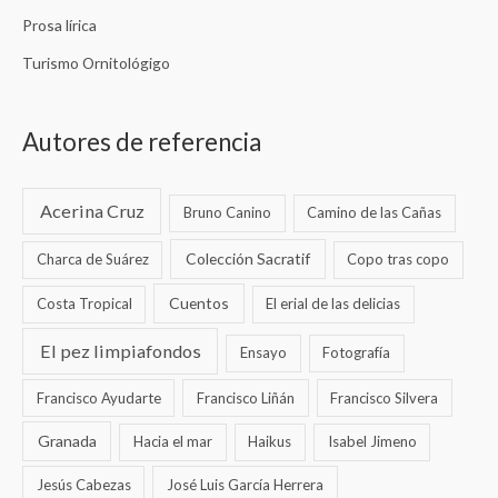
Prosa lírica
Turismo Ornitológigo
Autores de referencia
Acerina Cruz
Bruno Canino
Camino de las Cañas
Colección Sacratif
Charca de Suárez
Copo tras copo
Cuentos
Costa Tropical
El erial de las delicias
El pez limpiafondos
Ensayo
Fotografía
Francisco Ayudarte
Francisco Liñán
Francisco Silvera
Granada
Hacia el mar
Haikus
Isabel Jimeno
Jesús Cabezas
José Luis García Herrera