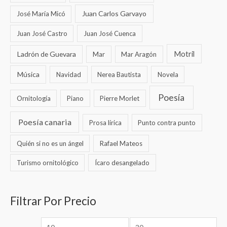
Juan Carlos Garvayo
José María Micó
Juan José Castro
Juan José Cuenca
Ladrón de Guevara
Motril
Mar
Mar Aragón
Música
Navidad
Nerea Bautista
Novela
Poesía
Ornitología
Piano
Pierre Morlet
Poesía canaria
Prosa lírica
Punto contra punto
Quién si no es un ángel
Rafael Mateos
Turismo ornitológico
Ícaro desangelado
Filtrar Por Precio